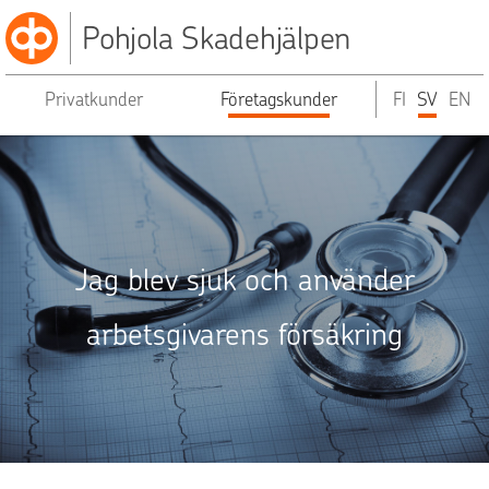
Pohjola Skadehjälpen
Privatkunder
Företagskunder
FI
SV
EN
Jag blev sjuk och använder
arbetsgivarens försäkring