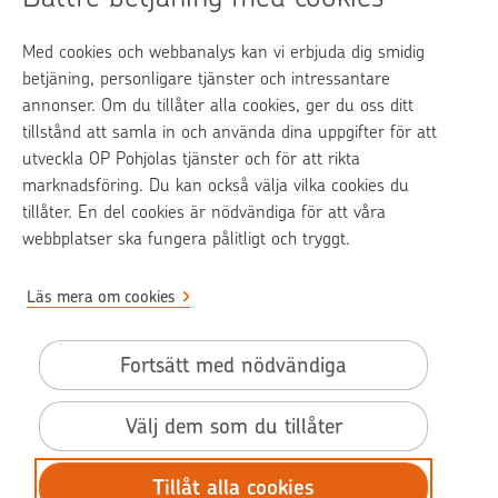
Med cookies och webbanalys kan vi erbjuda dig smidig
op.fi
betjäning, personligare tjänster och intressantare
annonser. Om du tillåter alla cookies, ger du oss ditt
OP Media
tillstånd att samla in och använda dina uppgifter för att
utveckla OP Pohjolas tjänster och för att rikta
Kontaktinformation
marknadsföring. Du kan också välja vilka cookies du
Samtalstariff
tillåter. En del cookies är nödvändiga för att våra
webbplatser ska fungera pålitligt och tryggt.
Läs mera om cookies
Pohjola Skadehjälpen är en tjänst från Pohjola Försäkring Ab
Cookies och användning av nätidentifierare
Fortsätt med nödvändiga
Tillgänglighetsutlåtande
Välj dem som du tillåter
Dataskydd
Användarvillkor
Tillåt alla cookies