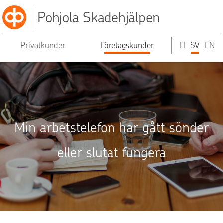
Pohjola Skadehjälpen
Privatkunder
Företagskunder
FI
SV
EN
Min arbetstelefon har gått sönder
eller slutat fungera