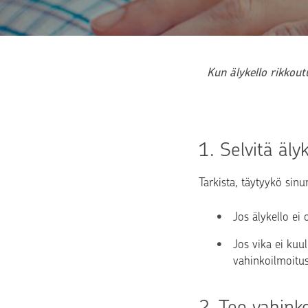
Kun älykello rikkout
1. 
Selvitä äly
Tarkista, täytyykö sin
Jos älykello ei
Jos vika ei kuu
vahinkoilmoitus
2. 
Tee vahink