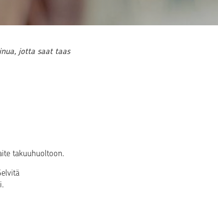
ua, jotta saat taas 
laite takuuhuoltoon.
lvitä 
i.