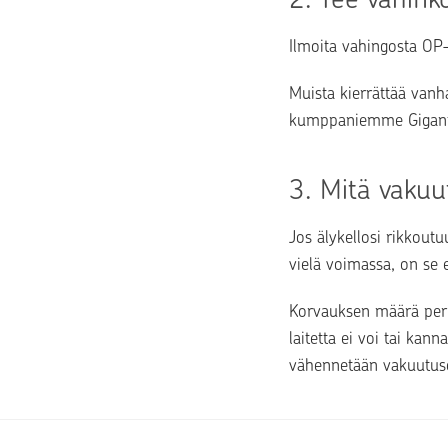
Ilmoita vahingosta OP-
Muista kierrättää vanha
kumppaniemme Giganti
3. 
Mitä vakuu
Jos älykellosi rikkout
vielä voimassa, on se 
Korvauksen määrä perus
laitetta ei voi tai kan
vähennetään vakuutuse