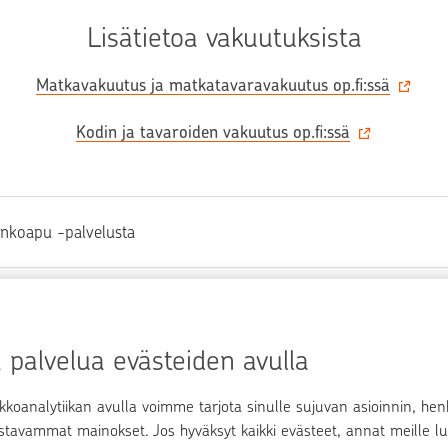
Lisätietoa vakuutuksista
Matkavakuutus ja matkatavaravakuutus op.fi:ssä‍
Kodin ja tavaroiden vakuutus op.fi:ssä‍
inkoapu -palvelusta
 tiedon tältä sivulta?
palvelua evästeiden avulla
Ei
kkoanalytiikan avulla voimme tarjota sinulle sujuvan asioinnin, he
ostavammat mainokset. Jos hyväksyt kaikki evästeet, annat meille lu