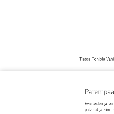
Tietoa Pohjola Vah
Löysitkö etsimäsi
Parempaa 
Kyllä
Evästeiden ja ver
palvelut ja kiinn