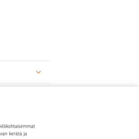
nkilökohtaisemmat
van kerätä ja