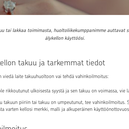
uu tai lakkaa toimimasta, huoltoliikekumppanimme auttavat sin
älykellon käyttöösi.
kellon takuu ja tarkemmat tiedot
un viedä laite takuuhuoltoon vai tehdä vahinkoilmoitus:
 ole rikkoutunut ulkoisesta syystä ja sen takuu on voimassa, vie 
lu takuun piiriin tai takuu on umpeutunut, tee vahinkoilmoitus. Se
ta varten kellosi merkki, malli ja alkuperäinen käyttöönottovuos
oilmoitus