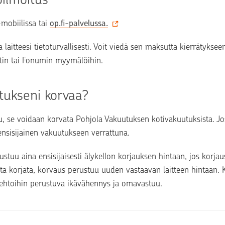
mobiilissa tai 
op.fi-palvelussa‍.
 laitteesi tietoturvallisesti. Voit viedä sen maksutta kierrätykseen
n tai Fonumin myymälöihin.
tukseni korvaa?
uu, se voidaan korvata Pohjola Vakuutuksen kotivakuutuksista. Jos
ensisijainen vakuutukseen verrattuna.
tuu aina ensisijaisesti älykellon korjauksen hintaan, jos korjau
nata korjata, korvaus perustuu uuden vastaavan laitteen hintaan. 
htoihin perustuva ikävähennys ja omavastuu.