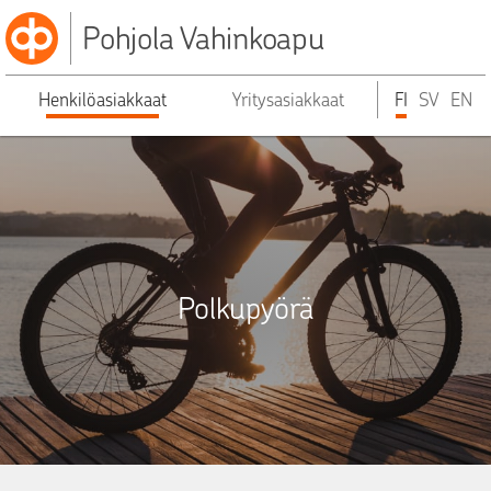
Pohjola Vahinkoapu
Henkilöasiakkaat
Yritysasiakkaat
FI
SV
EN
Polkupyörä