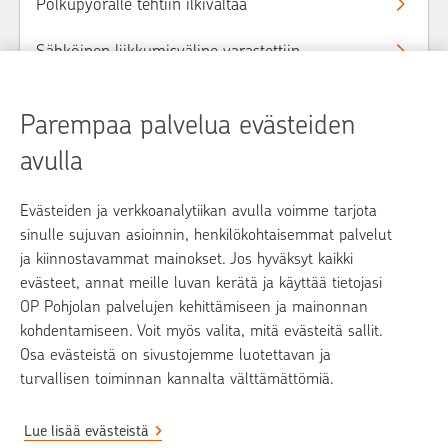
Polkupyörälle tehtiin ilkivaltaa
Sähköinen liikkumisväline varastettiin
Sähköisellä liikkumisvälineellä sattui vahinko
Parempaa palvelua evästeiden
avulla
Evästeiden ja verkkoanalytiikan avulla voimme tarjota
op.fi
sinulle sujuvan asioinnin, henkilökohtaisemmat palvelut
ja kiinnostavammat mainokset. Jos hyväksyt kaikki
OP Media
evästeet, annat meille luvan kerätä ja käyttää tietojasi
OP Pohjolan palvelujen kehittämiseen ja mainonnan
Yhteystiedot
kohdentamiseen. Voit myös valita, mitä evästeitä sallit.
Puheluhinnasto
Osa evästeistä on sivustojemme luotettavan ja
turvallisen toiminnan kannalta välttämättömiä.
Lue lisää evästeistä
Pohjola Vahinkoapu -palvelun tarjoaa Pohjola Vakuutus Oy