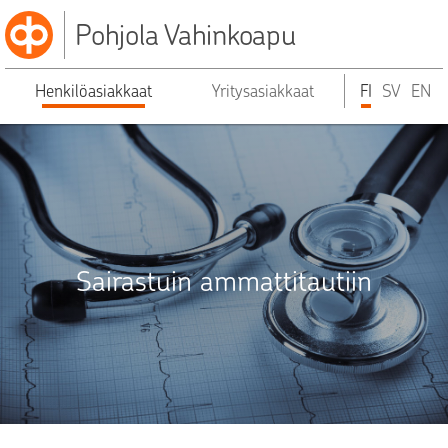
Pohjola Vahinkoapu
Henkilöasiakkaat
Yritysasiakkaat
FI
SV
EN
Sairastuin ammattitautiin