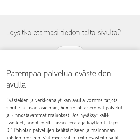
Löysitkö etsimäsi tiedon tältä sivulta?
Kyllä
Ei
Parempaa palvelua evästeiden
avulla
Evästeiden ja verkkoanalytiikan avulla voimme tarjota
op.fi
sinulle sujuvan asioinnin, henkilökohtaisemmat palvelut
ja kiinnostavammat mainokset. Jos hyväksyt kaikki
OP Media
evästeet, annat meille luvan kerätä ja käyttää tietojasi
OP Pohjolan palvelujen kehittämiseen ja mainonnan
Yhteystiedot
kohdentamiseen. Voit myös valita, mitä evästeitä sallit.