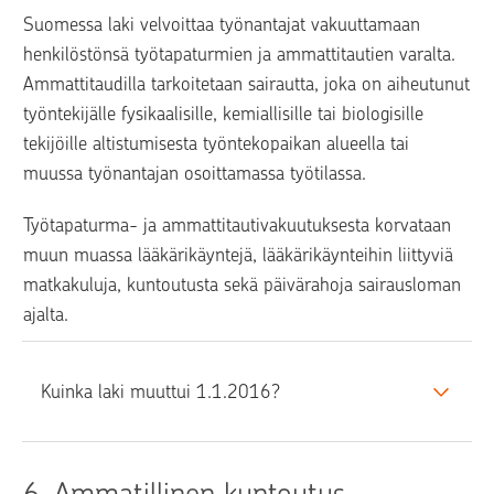
Suomessa laki velvoittaa työnantajat vakuuttamaan 
henkilöstönsä työtapaturmien ja ammattitautien varalta. 
Ammattitaudilla tarkoitetaan sairautta, joka on aiheutunut 
työntekijälle fysikaalisille, kemiallisille tai biologisille 
tekijöille altistumisesta työntekopaikan alueella tai 
muussa työnantajan osoittamassa työtilassa.
Työtapaturma- ja ammattitautivakuutuksesta korvataan 
muun muassa lääkärikäyntejä, lääkärikäynteihin liittyviä 
matkakuluja, kuntoutusta sekä päivärahoja sairausloman 
ajalta.
Kuinka laki muuttui 1.1.2016?
6. 
Ammatillinen kuntoutus 