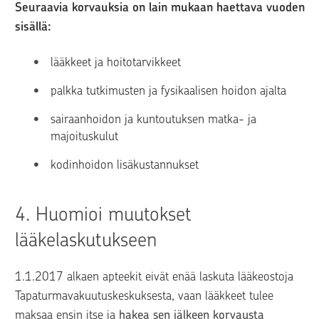
Seuraavia korvauksia on lain mukaan haettava vuoden 
sisällä:
lääkkeet ja hoitotarvikkeet
palkka tutkimusten ja fysikaalisen hoidon ajalta
sairaanhoidon ja kuntoutuksen matka- ja 
majoituskulut
kodinhoidon lisäkustannukset
4. 
Huomioi muutokset 
lääkelaskutukseen
1.1.2017 alkaen apteekit eivät enää laskuta lääkeostoja 
Tapaturma­vakuutus­keskuksesta, vaan lääkkeet tulee 
maksaa ensin itse ja 
hakea sen jälkeen korvausta 