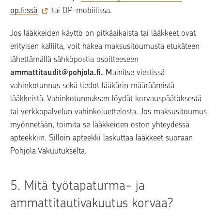
op.fi:ssä
 tai OP-mobiilissa.
Jos lääkkeiden käyttö on pitkäaikaista tai lääkkeet ovat 
erityisen kalliita, voit hakea maksusitoumusta etukäteen 
lähettämällä sähköpostia osoitteeseen 
ammattitaudit@pohjola.fi. M
ainitse viestissä 
vahinkotunnus sekä tiedot lääkärin määräämistä 
lääkkeistä. Vahinkotunnuksen löydät korvauspäätöksestä 
tai verkkopalvelun vahinkoluettelosta. Jos maksusitoumus 
myönnetään, toimita se lääkkeiden oston yhteydessä 
apteekkiin. Silloin apteekki laskuttaa lääkkeet suoraan 
Pohjola Vakuutukselta. 
5. 
Mitä työtapaturma- ja 
ammattitautivakuutus korvaa?