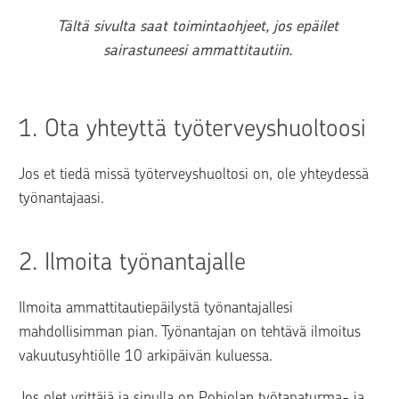
Tältä sivulta saat toimintaohjeet, jos epäilet 
sairastuneesi ammattitautiin. 
1. 
Ota yhteyttä työterveyshuoltoosi
Jos et tiedä missä työterveyshuoltosi on, ole yhteydessä 
työnantajaasi.
2. 
Ilmoita työnantajalle
Ilmoita ammattitautiepäilystä työnantajallesi 
mahdollisimman pian. Työnantajan on tehtävä ilmoitus 
vakuutusyhtiölle 10 arkipäivän kuluessa.
Jos olet yrittäjä ja sinulla on Pohjolan työtapaturma- ja 