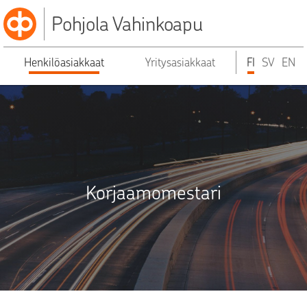
Pohjola Vahinkoapu
Henkilöasiakkaat
Yritysasiakkaat
FI
SV
EN
Korjaamomestari