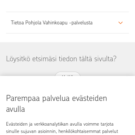
Tietoa Pohjola Vahinkoapu -palvelusta
Löysitkö etsimäsi tiedon tältä sivulta?
Kyllä
Ei
Parempaa palvelua evästeiden
avulla
Evästeiden ja verkkoanalytiikan avulla voimme tarjota
op.fi
sinulle sujuvan asioinnin, henkilökohtaisemmat palvelut