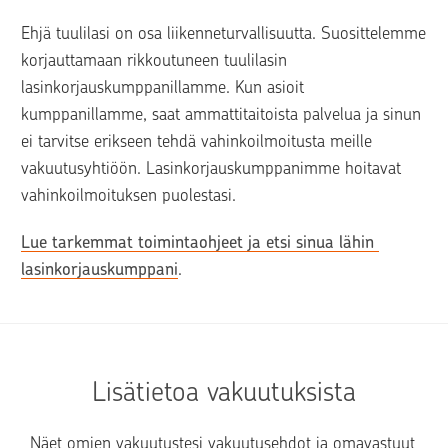
Ehjä tuulilasi on osa liikenneturvallisuutta. Suosittelemme 
korjauttamaan rikkoutuneen tuulilasin 
lasinkorjauskumppanillamme. Kun asioit 
kumppanillamme, saat ammattitaitoista palvelua ja sinun 
ei tarvitse erikseen tehdä vahinkoilmoitusta meille 
vakuutusyhtiöön. Lasinkorjauskumppanimme hoitavat 
vahinkoilmoituksen puolestasi.
Lue tarkemmat toimintaohjeet ja etsi sinua lähin 
lasinkorjauskumppani
.
Lisätietoa vakuutuksista
Näet omien vakuutustesi vakuutusehdot ja omavastuut 