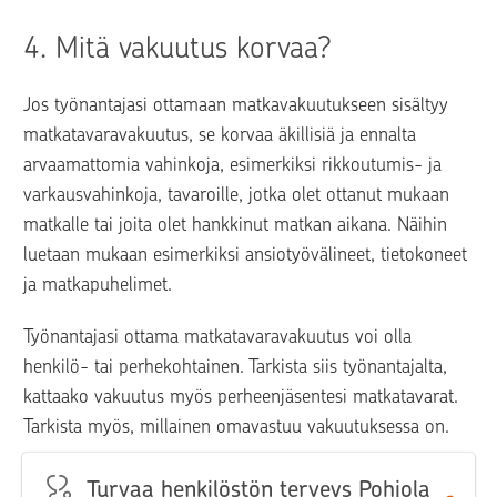
4. 
Mitä vakuutus korvaa?
Jos työnantajasi ottamaan matkavakuutukseen sisältyy 
matkatavaravakuutus, se korvaa äkillisiä ja ennalta 
arvaamattomia vahinkoja, esimerkiksi rikkoutumis- ja 
varkausvahinkoja, tavaroille, jotka olet ottanut mukaan 
matkalle tai joita olet hankkinut matkan aikana. Näihin 
luetaan mukaan esimerkiksi ansiotyövälineet, tietokoneet 
ja matkapuhelimet.
Työnantajasi ottama matkatavaravakuutus voi olla 
henkilö- tai perhekohtainen. Tarkista siis työnantajalta, 
kattaako vakuutus myös perheenjäsentesi matkatavarat. 
Tarkista myös, millainen omavastuu vakuutuksessa on.
Turvaa henkilöstön terveys Pohjola