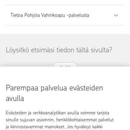
Tietoa Pohjola Vahinkoapu -palvelusta
Löysitkö etsimäsi tiedon tältä sivulta?
Kyllä
Ei
Parempaa palvelua evästeiden
avulla
Evästeiden ja verkkoanalytiikan avulla voimme tarjota
op.fi
sinulle sujuvan asioinnin, henkilökohtaisemmat palvelut
ja kiinnostavammat mainokset. Jos hyväksyt kaikki