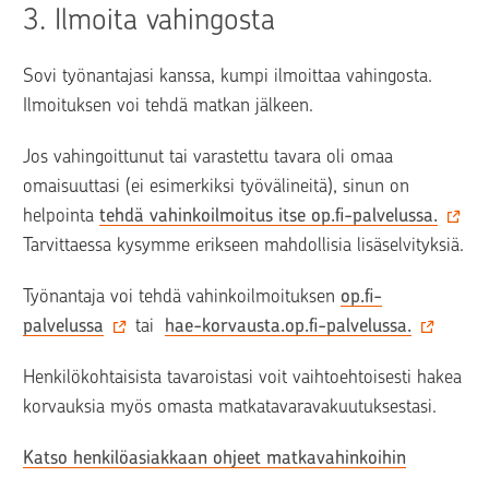
3. 
Ilmoita vahingosta
Sovi työnantajasi kanssa, kumpi ilmoittaa vahingosta. 
Ilmoituksen voi tehdä matkan jälkeen.
Jos vahingoittunut tai varastettu tavara oli omaa 
omaisuuttasi (ei esimerkiksi työvälineitä), sinun on 
helpointa 
tehdä vahinkoilmoitus itse op.fi-palvelussa.
Tarvittaessa kysymme erikseen mahdollisia lisäselvityksiä.
Työnantaja voi tehdä vahinkoilmoituksen 
op.fi-
palvelussa
 tai  
hae-korvausta.op.fi-palvelussa.
Henkilökohtaisista tavaroistasi voit vaihtoehtoisesti hakea 
korvauksia myös omasta matkatavaravakuutuksestasi.
Katso henkilöasiakkaan ohjeet matkavahinkoihin