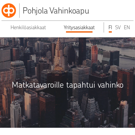
Pohjola Vahinkoapu
Henkilöasiakkaat
Yritysasiakkaat
FI
SV
EN
Matkatavaroille tapahtui vahinko