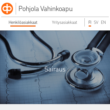
Pohjola Vahinkoapu
Henkilöasiakkaat
Yritysasiakkaat
FI
SV
EN
Sairaus