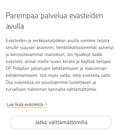
Tulin työkyvyttömäksi
Parempaa palvelua evästeiden
avulla
Evästeiden ja verkkoanalytiikan avulla voimme tarjota
op.fi
sinulle sujuvan asioinnin, henkilökohtaisemmat palvelut
ja kiinnostavammat mainokset. Jos hyväksyt kaikki
OP Media
evästeet, annat meille luvan kerätä ja käyttää tietojasi
OP Pohjolan palvelujen kehittämiseen ja mainonnan
Yhteystiedot
kohdentamiseen. Voit myös valita, mitä evästeitä sallit.
Puheluhinnasto
Osa evästeistä on sivustojemme luotettavan ja
turvallisen toiminnan kannalta välttämättömiä.
Lue lisää evästeistä
Pohjola Vahinkoapu -palvelun tarjoaa Pohjola Vakuutus Oy
Evästeet ja verkkotunnisteiden käyttö
Jatka välttämättömillä