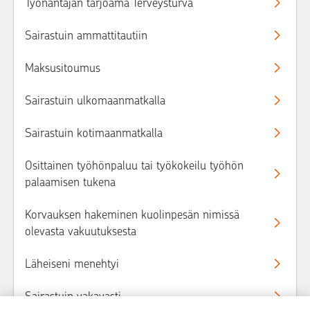
Työnantajan tarjoama Terveysturva
Sairastuin ammattitautiin
Maksusitoumus
Sairastuin ulkomaanmatkalla
Sairastuin kotimaanmatkalla
Osittainen työhönpaluu tai työkokeilu työhön
palaamisen tukena
Korvauksen hakeminen kuolinpesän nimissä
olevasta vakuutuksesta
Läheiseni menehtyi
Sairastuin vakavasti