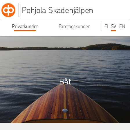
Pohjola Skadehjälpen
Privatkunder
Företagskunder
FI
SV
EN
Båt