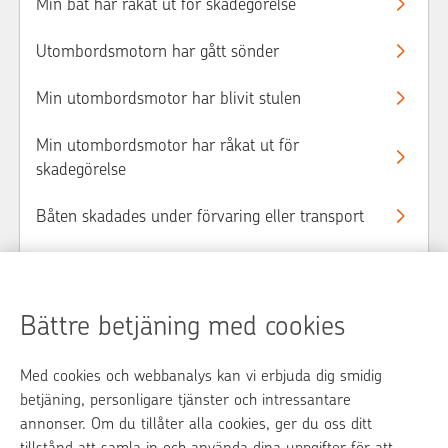
Min båt har råkat ut for skadegörelse
Utombordsmotorn har gått sönder
Min utombordsmotor har blivit stulen
Min utombordsmotor har råkat ut för
skadegörelse
Båten skadades under förvaring eller transport
Roddbåten skadades eller blev stulen
Bättre betjäning med cookies
Med cookies och webbanalys kan vi erbjuda dig smidig
op.fi
betjäning, personligare tjänster och intressantare
annonser. Om du tillåter alla cookies, ger du oss ditt
OP Media
tillstånd att samla in och använda dina uppgifter för att