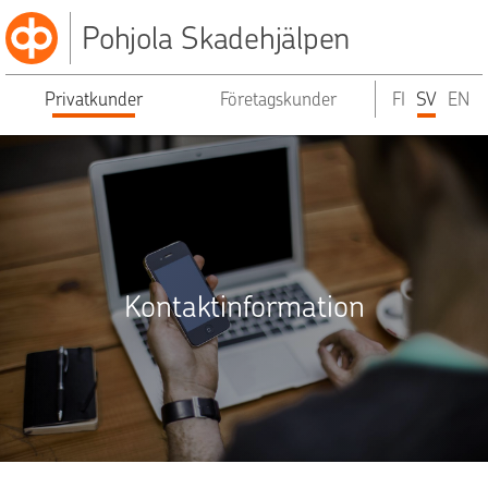
Pohjola Skadehjälpen
Privatkunder
Företagskunder
FI
SV
EN
Kontaktinformation