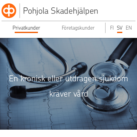
Pohjola Skadehjälpen
Privatkunder
Företagskunder
FI
SV
EN
En kronisk eller utdragen sjukdom
kräver vård