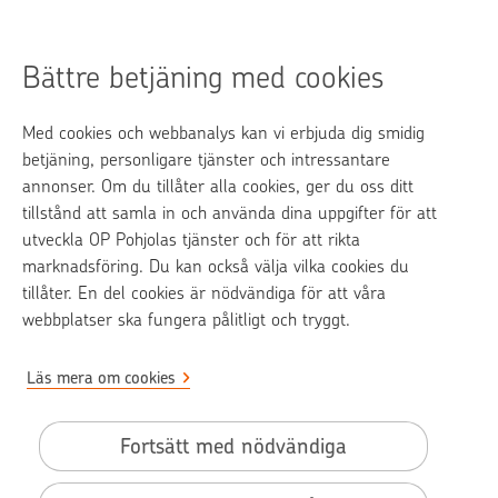
Nej
Bättre betjäning med cookies
Med cookies och webbanalys kan vi erbjuda dig smidig
op.fi
betjäning, personligare tjänster och intressantare
annonser. Om du tillåter alla cookies, ger du oss ditt
OP Media
tillstånd att samla in och använda dina uppgifter för att
utveckla OP Pohjolas tjänster och för att rikta
Kontaktinformation
marknadsföring. Du kan också välja vilka cookies du
Samtalstariff
tillåter. En del cookies är nödvändiga för att våra
webbplatser ska fungera pålitligt och tryggt.
Läs mera om cookies
Pohjola Skadehjälpen är en tjänst från Pohjola Försäkring Ab
Cookies och användning av nätidentifierare
Fortsätt med nödvändiga
Tillgänglighetsutlåtande